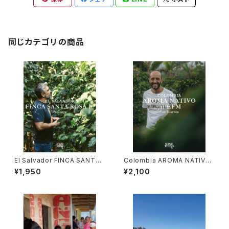
同じカテゴリの商品
El Salvador FINCA SANTA
Colombia AROMA NATIVO
ROSA P7 100g
711 EFM 50g
¥1,950
¥2,100